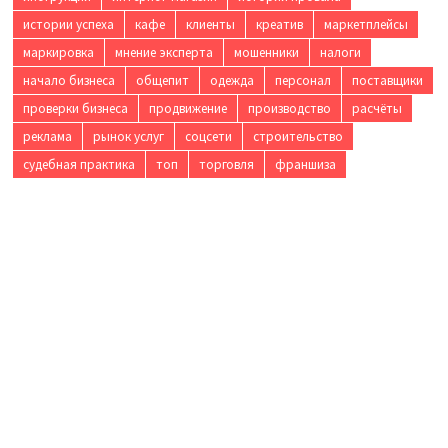
истории успеха
кафе
клиенты
креатив
маркетплейсы
маркировка
мнение эксперта
мошенники
налоги
начало бизнеса
общепит
одежда
персонал
поставщики
проверки бизнеса
продвижение
производство
расчёты
реклама
рынок услуг
соцсети
строительство
судебная практика
топ
торговля
франшиза