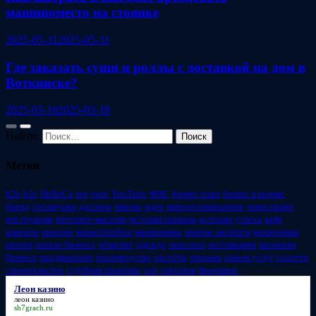
машиноместо на стоянке
2025-05-31
2025-05-31
Где заказать суши и роллы с доставкой на дом в
Воткинске?
2025-03-18
2025-03-18
Найти:
Метки
b2b
b2c
HoReCa
seo
swot
YouTube
ФНС
бизнес-план
бизнес в кризис
бренд
госзакупки
договор
законы
идеи
импортозамещение
инвестиции
инструкции
интернет-магазин
истории провала
истории успеха
кафе
клиенты
креатив
маркетплейсы
маркировка
мнение эксперта
мошенники
налоги
начало бизнеса
общепит
одежда
персонал
поставщики
проверки
бизнеса
продвижение
производство
расчёты
реклама
рынок услуг
соцсети
строительство
судебная практика
топ
торговля
франшиза
Леон казино
леон казино
sh7grach.ru