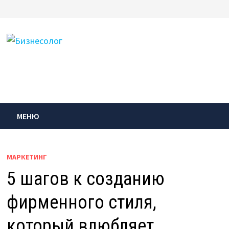
Перейти
к
содержимому
МЕНЮ
МАРКЕТИНГ
5 шагов к созданию
фирменного стиля,
который влюбляет