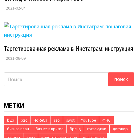
2021-02-04
Таргетированная реклама в Инстаграм: инструкция
2021-06-09
Найти:
МЕТКИ
b2b
b2c
HoReCa
seo
swot
YouTube
ФНС
бизнес-план
бизнес в кризис
бренд
госзакупки
договор
законы
идеи
импортозамещение
инвестиции