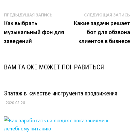
Навигация
Предыдущая
С
ПРЕДЫДУЩАЯ ЗАПИСЬ
СЛЕДУЮЩАЯ ЗАПИСЬ
запись:
з
Как выбрать
Какие задачи решает
по
музыкальный фон для
бот для обзвона
записям
заведений
клиентов в бизнесе
ВАМ ТАКЖЕ МОЖЕТ ПОНРАВИТЬСЯ
Эпатаж в качестве инструмента продвижения
2020-08-26