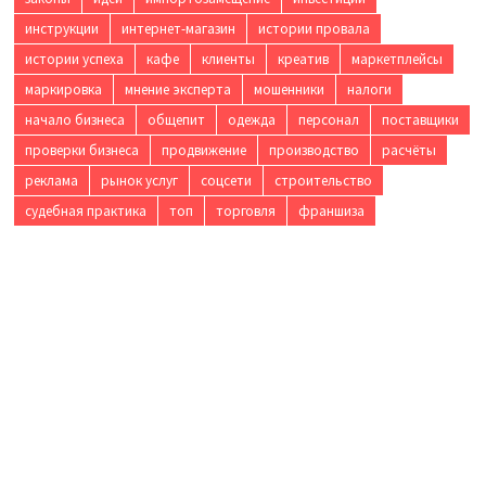
инструкции
интернет-магазин
истории провала
истории успеха
кафе
клиенты
креатив
маркетплейсы
маркировка
мнение эксперта
мошенники
налоги
начало бизнеса
общепит
одежда
персонал
поставщики
проверки бизнеса
продвижение
производство
расчёты
реклама
рынок услуг
соцсети
строительство
судебная практика
топ
торговля
франшиза