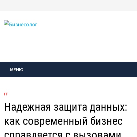
Перейти
к
содержимому
МЕНЮ
IT
Надежная защита данных:
как современный бизнес
справляется с вызовами