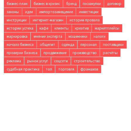
бизнес-план
бизнес в кризис
бренд
госзакупки
договор
законы
идеи
импортозамещение
инвестиции
инструкции
интернет-магазин
истории провала
истории успеха
кафе
клиенты
креатив
маркетплейсы
маркировка
мнение эксперта
мошенники
налоги
начало бизнеса
общепит
одежда
персонал
поставщики
проверки бизнеса
продвижение
производство
расчёты
реклама
рынок услуг
соцсети
строительство
судебная практика
топ
торговля
франшиза