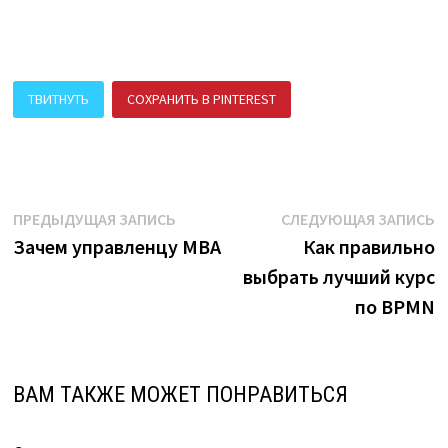
ТВИТНУТЬ
СОХРАНИТЬ В PINTEREST
ПОДЕЛИТЬСЯ В ВК
Навигация
Предыдущая
С
ПРЕДЫДУЩАЯ ЗАПИСЬ
СЛЕДУЮЩАЯ ЗАПИСЬ
запись:
з
Зачем управленцу MBA
Как правильно
по
выбрать лучший курс
записям
по BPMN
ВАМ ТАКЖЕ МОЖЕТ ПОНРАВИТЬСЯ