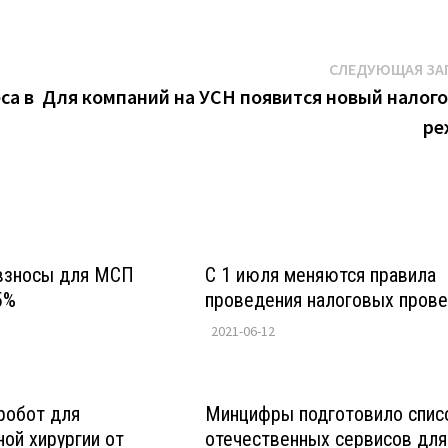
СЛЕДУЮЩАЯ ЗА
са в
Для компаний на УСН появится новый налог
ре
взносы для МСП
С 1 июля меняются правила
5%
проведения налоговых пров
2021-06-12
робот для
Минцифры подготовило спис
ой хирургии от
отечественных сервисов для