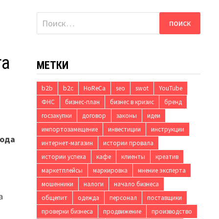
Найти:
та
МЕТКИ
b2b
b2c
HoReCa
seo
swot
YouTube
ФНС
бизнес-план
бизнес в кризис
бренд
госзакупки
договор
законы
идеи
импортозамещение
инвестиции
инструкции
года
интернет-магазин
истории провала
истории успеха
кафе
клиенты
креатив
маркетплейсы
маркировка
мнение эксперта
мошенники
налоги
начало бизнеса
а
общепит
одежда
персонал
поставщики
проверки бизнеса
продвижение
производство