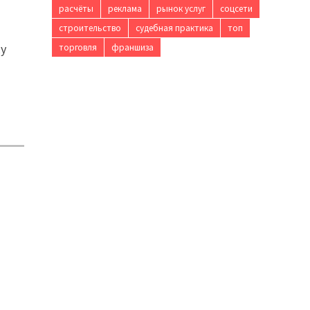
расчёты
реклама
рынок услуг
соцсети
строительство
судебная практика
топ
ку
торговля
франшиза