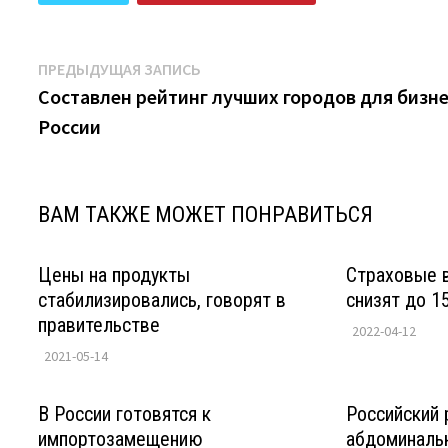
Навигация
Предыдущая
ПРЕДЫДУЩАЯ ЗАПИСЬ
запись:
Составлен рейтинг лучших городов для бизне
по
России
записям
ВАМ ТАКЖЕ МОЖЕТ ПОНРАВИТЬСЯ
Цены на продукты
Страховые 
стабилизировались, говорят в
снизят до 1
правительстве
2022-04-12
2021-05-14
В России готовятся к
Российский 
импортозамещению
абдоминальн