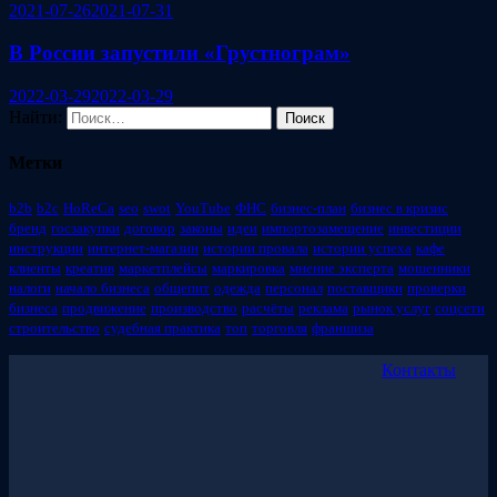
2021-07-26
2021-07-31
В России запустили «Грустнограм»
2022-03-29
2022-03-29
Найти:
Метки
b2b
b2c
HoReCa
seo
swot
YouTube
ФНС
бизнес-план
бизнес в кризис
бренд
госзакупки
договор
законы
идеи
импортозамещение
инвестиции
инструкции
интернет-магазин
истории провала
истории успеха
кафе
клиенты
креатив
маркетплейсы
маркировка
мнение эксперта
мошенники
налоги
начало бизнеса
общепит
одежда
персонал
поставщики
проверки
бизнеса
продвижение
производство
расчёты
реклама
рынок услуг
соцсети
строительство
судебная практика
топ
торговля
франшиза
Контакты