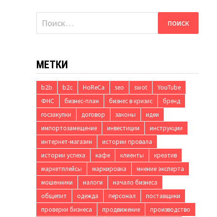
Найти:
МЕТКИ
b2b
b2c
HoReCa
seo
swot
YouTube
ФНС
бизнес-план
бизнес в кризис
бренд
госзакупки
договор
законы
идеи
импортозамещение
инвестиции
инструкции
интернет-магазин
истории провала
истории успеха
кафе
клиенты
креатив
маркетплейсы
маркировка
мнение эксперта
мошенники
налоги
начало бизнеса
общепит
одежда
персонал
поставщики
проверки бизнеса
продвижение
производство