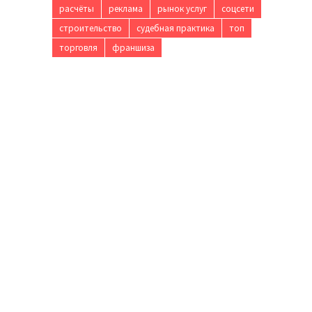
расчёты
реклама
рынок услуг
соцсети
строительство
судебная практика
топ
торговля
франшиза