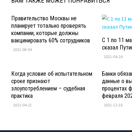
ВАМ ТАКЖЕ МОЖЕТ ПОНРАВИТЬСЯ
Правительство Москвы не
планирует тотально проверять
компании, которые должны
С 1 по 11 м
вакцинировать 60% сотрудников
сказал Пути
2021-08-04
2021-04-24
Когда условие об испытательном
Банки обяза
сроке признают
данные о в
злоупотреблением – судебная
процентах ф
практика
февраля 202
2021-04-21
2021-12-16