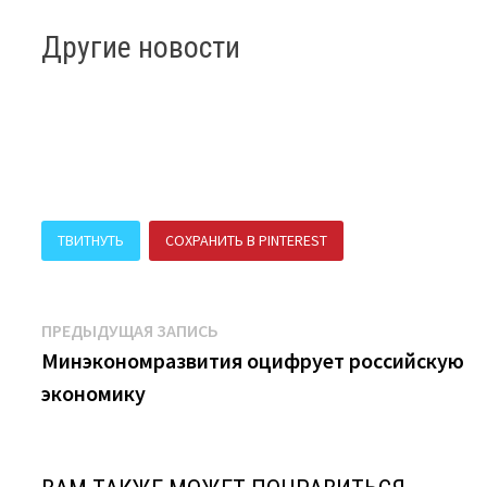
Другие новости
ТВИТНУТЬ
СОХРАНИТЬ В PINTEREST
ПОДЕЛИТЬСЯ В В
Навигация
Предыдущая
ПРЕДЫДУЩАЯ ЗАПИСЬ
запись:
Минэкономразвития оцифрует российскую
по
экономику
записям