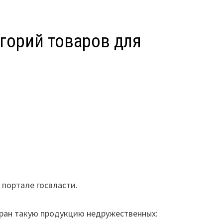
егорий товаров для
К
портале госвласти.
тран такую продукцию недружественных: