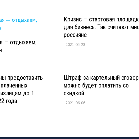
Кризис — стартовая площадк
для бизнеса. Так считают мн
россияне
ая — отдыхаем,
2021-05-28
н
ны предоставить
Штраф за картельный сговор
ыплаченных
можно будет оплатить со
излицам до 1
скидкой
2 года
2021-06-06