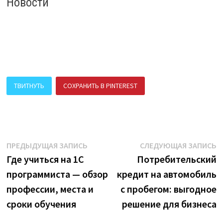
Новости
ТВИТНУТЬ
СОХРАНИТЬ В PINTEREST
ПОДЕЛИТЬСЯ В ВК
Навигация
Предыдущая
С
ПРЕДЫДУЩАЯ ЗАПИСЬ
СЛЕДУЮЩАЯ ЗАПИСЬ
запись:
з
Где учиться на 1С
Потребительский
по
программиста — обзор
кредит на автомобиль
записям
профессии, места и
с пробегом: выгодное
сроки обучения
решение для бизнеса