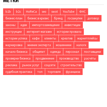
МЕТКИ
b2b
b2c
HoReCa
seo
swot
YouTube
ФНС
бизнес-план
бизнес в кризис
бренд
госзакупки
договор
законы
идеи
импортозамещение
инвестиции
инструкции
интернет-магазин
истории провала
истории успеха
кафе
клиенты
креатив
маркетплейсы
маркировка
мнение эксперта
мошенники
налоги
начало бизнеса
общепит
одежда
персонал
поставщики
проверки бизнеса
продвижение
производство
расчёты
реклама
рынок услуг
соцсети
строительство
судебная практика
топ
торговля
франшиза