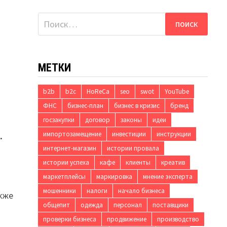
Найти:
МЕТКИ
b2b
b2c
HoReCa
seo
swot
YouTube
ФНС
бизнес-план
бизнес в кризис
бренд
госзакупки
договор
законы
идеи
импортозамещение
инвестиции
инструкции
.
интернет-магазин
истории провала
истории успеха
кафе
клиенты
креатив
маркетплейсы
маркировка
мнение эксперта
мошенники
налоги
начало бизнеса
акже
общепит
одежда
персонал
поставщики
проверки бизнеса
продвижение
производство