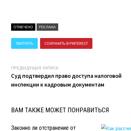
ОТМЕЧЕНО
РЕКЛАМА
ТВИТНУТЬ
СОХРАНИТЬ В PINTEREST
ПОДЕЛИТЬСЯ В В
Навигация
Предыдущая
ПРЕДЫДУЩАЯ ЗАПИСЬ
запись:
Суд подтвердил право доступа налоговой
по
инспекции к кадровым документам
записям
ВАМ ТАКЖЕ МОЖЕТ ПОНРАВИТЬСЯ
Законно ли отстранение от