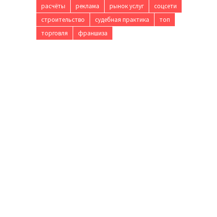
расчёты
реклама
рынок услуг
соцсети
строительство
судебная практика
топ
торговля
франшиза