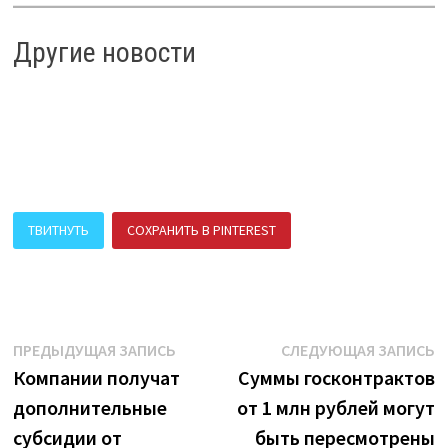
Другие новости
ТВИТНУТЬ
СОХРАНИТЬ В PINTEREST
ПОДЕЛИТЬСЯ В ВК
Навигация
Предыдущая
С
ПРЕДЫДУЩАЯ ЗАПИСЬ
СЛЕДУЮЩАЯ ЗАПИСЬ
запись:
з
Компании получат
Суммы госконтрактов
по
дополнительные
от 1 млн рублей могут
записям
субсидии от
быть пересмотрены