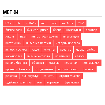
МЕТКИ
b2b
b2c
HoReCa
seo
swot
YouTube
ФНС
бизнес-план
бизнес в кризис
бренд
госзакупки
договор
законы
идеи
импортозамещение
инвестиции
инструкции
интернет-магазин
истории провала
истории успеха
кафе
клиенты
креатив
маркетплейсы
маркировка
мнение эксперта
мошенники
налоги
начало бизнеса
общепит
одежда
персонал
поставщики
проверки бизнеса
продвижение
производство
расчёты
реклама
рынок услуг
соцсети
строительство
судебная практика
топ
торговля
франшиза