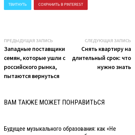
ТВИТНУТЬ
СОХРАНИТЬ В PINTEREST
ПОДЕЛИТЬСЯ В ВК
Навигация
Предыдущая
С
ПРЕДЫДУЩАЯ ЗАПИСЬ
СЛЕДУЮЩАЯ ЗАПИСЬ
запись:
з
Западные поставщики
Снять квартиру на
по
семян, которые ушли с
длительный срок: что
записям
российского рынка,
нужно знать
пытаются вернуться
ВАМ ТАКЖЕ МОЖЕТ ПОНРАВИТЬСЯ
Будущее музыкального образования: как «Не