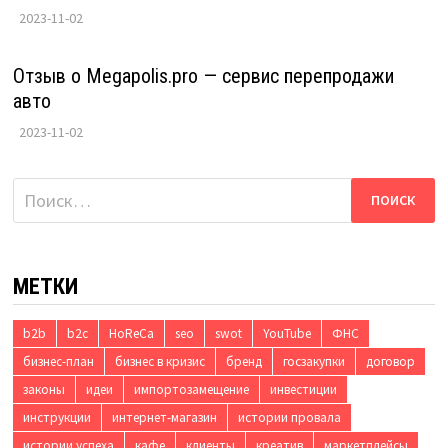
2023-11-02
Отзыв о Megapolis.pro — сервис перепродажи
авто
2023-11-02
Найти:
МЕТКИ
b2b
b2c
HoReCa
seo
swot
YouTube
ФНС
бизнес-план
бизнес в кризис
бренд
госзакупки
договор
законы
идеи
импортозамещение
инвестиции
инструкции
интернет-магазин
истории провала
истории успеха
кафе
клиенты
креатив
маркетплейсы