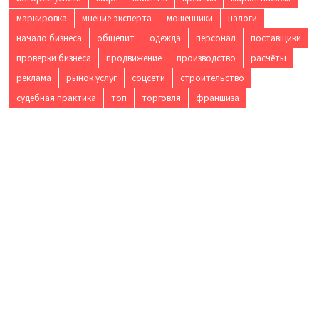
маркировка
мнение эксперта
мошенники
налоги
начало бизнеса
общепит
одежда
персонал
поставщики
проверки бизнеса
продвижение
производство
расчёты
реклама
рынок услуг
соцсети
строительство
судебная практика
топ
торговля
франшиза