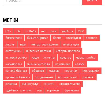
МЕТКИ
b2b
b2c
HoReCa
seo
swot
YouTube
ФНС
бизнес-план
бизнес в кризис
бренд
госзакупки
договор
законы
идеи
импортозамещение
инвестиции
инструкции
интернет-магазин
истории провала
истории успеха
кафе
клиенты
креатив
маркетплейсы
маркировка
мнение эксперта
мошенники
налоги
начало бизнеса
общепит
одежда
персонал
поставщики
проверки бизнеса
продвижение
производство
расчёты
реклама
рынок услуг
соцсети
строительство
судебная практика
топ
торговля
франшиза