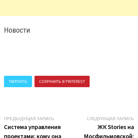
Новости
ТВИТНУТЬ
СОХРАНИТЬ В PINTEREST
ПОДЕЛИТЬСЯ В ВК
Навигация
Предыдущая
С
ПРЕДЫДУЩАЯ ЗАПИСЬ
СЛЕДУЮЩАЯ ЗАПИСЬ
запись:
з
Система управления
ЖК Stories на
по
проектами: кому она
Мосфильмовской: