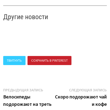
Другие новости
ТВИТНУТЬ
СОХРАНИТЬ В PINTEREST
ПОДЕЛИТЬСЯ В ВК
Навигация
Предыдущая
С
ПРЕДЫДУЩАЯ ЗАПИСЬ
СЛЕДУЮЩАЯ ЗАПИСЬ
запись:
з
Велосипеды
Скоро подорожают чай
по
подорожают на треть
и кофе
записям