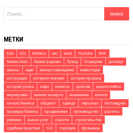
Найти:
МЕТКИ
b2b
b2c
HoReCa
seo
swot
YouTube
ФНС
бизнес-план
бизнес в кризис
бренд
госзакупки
договор
законы
идеи
импортозамещение
инвестиции
инструкции
интернет-магазин
истории провала
истории успеха
кафе
клиенты
креатив
маркетплейсы
маркировка
мнение эксперта
мошенники
налоги
начало бизнеса
общепит
одежда
персонал
поставщики
проверки бизнеса
продвижение
производство
расчёты
реклама
рынок услуг
соцсети
строительство
судебная практика
топ
торговля
франшиза