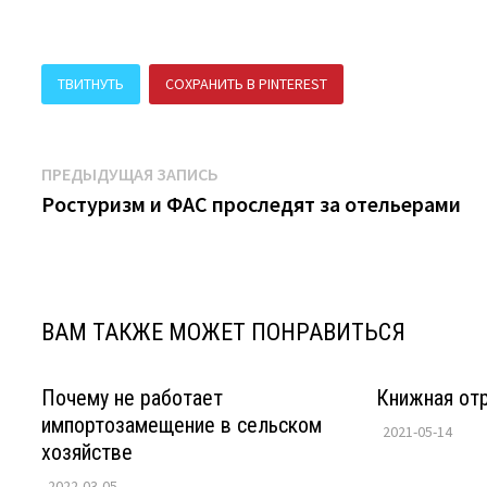
ТВИТНУТЬ
СОХРАНИТЬ В PINTEREST
ПОДЕЛИТЬСЯ В В
Навигация
Предыдущая
ПРЕДЫДУЩАЯ ЗАПИСЬ
запись:
Ростуризм и ФАС проследят за отельерами
по
записям
ВАМ ТАКЖЕ МОЖЕТ ПОНРАВИТЬСЯ
Почему не работает
Книжная отр
импортозамещение в сельском
2021-05-14
хозяйстве
2022-03-05