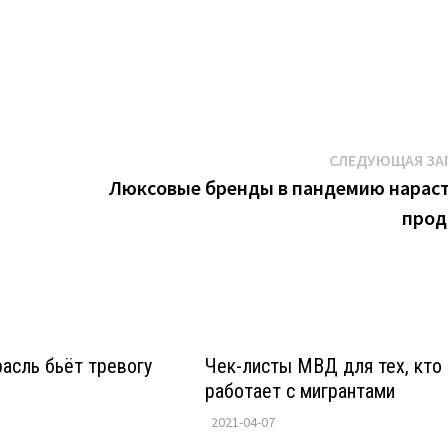
К
СЛЕДУЮЩАЯ ЗА
Люксовые бренды в пандемию нарас
про
асль бьёт тревогу
Чек-листы МВД для тех, кто
работает с мигрантами
2021-04-07