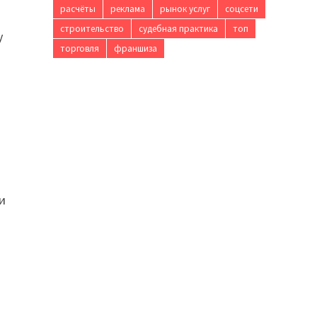
расчёты
реклама
рынок услуг
соцсети
строительство
судебная практика
топ
у
торговля
франшиза
и