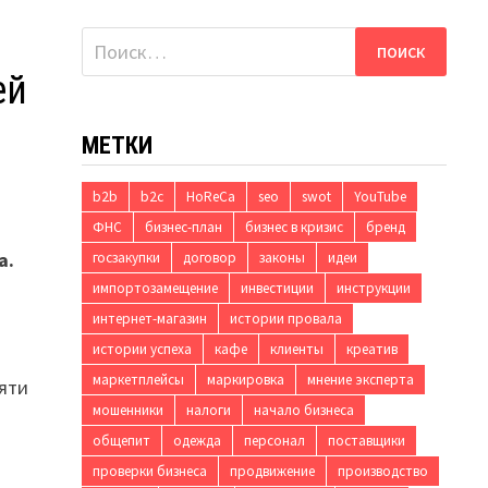
Найти:
ей
МЕТКИ
b2b
b2c
HoReCa
seo
swot
YouTube
ФНС
бизнес-план
бизнес в кризис
бренд
а.
госзакупки
договор
законы
идеи
импортозамещение
инвестиции
инструкции
интернет-магазин
истории провала
истории успеха
кафе
клиенты
креатив
маркетплейсы
маркировка
мнение эксперта
пяти
мошенники
налоги
начало бизнеса
общепит
одежда
персонал
поставщики
проверки бизнеса
продвижение
производство