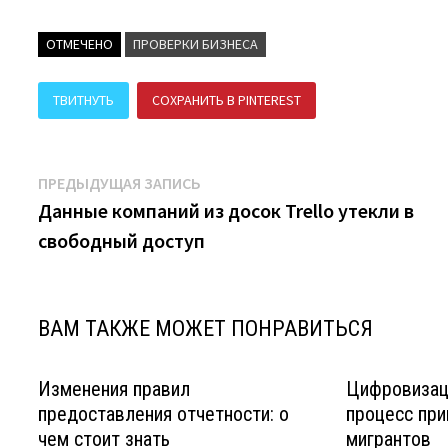
ОТМЕЧЕНО
ПРОВЕРКИ БИЗНЕСА
ТВИТНУТЬ
СОХРАНИТЬ В PINTEREST
ПОДЕЛИТЬСЯ В В
Навигация
Предыдущая
ПРЕДЫДУЩАЯ ЗАПИСЬ
запись:
Данные компаний из досок Trello утекли в
по
свободный доступ
записям
ВАМ ТАКЖЕ МОЖЕТ ПОНРАВИТЬСЯ
Изменения правил
Цифровизаци
предоставления отчетности: о
процесс при
чем стоит знать
мигрантов