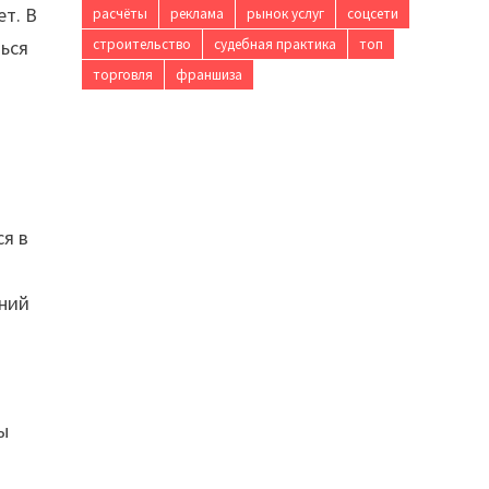
т. В
расчёты
реклама
рынок услуг
соцсети
ться
строительство
судебная практика
топ
торговля
франшиза
ся в
ений
ы