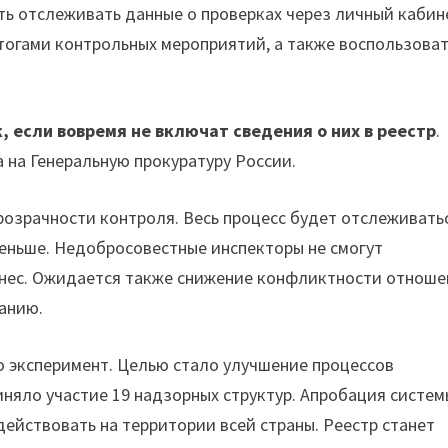
ь отслеживать данные о проверках через личный кабине
тогами контрольных мероприятий, а также воспользова
 если вовремя не включат сведения о них в реестр
.
 на Генеральную прокуратуру России.
озрачности контроля. Весь процесс будет отслеживать
еньше. Недобросовестные инспекторы не смогут
знес. Ожидается также снижение конфликтности отнош
анию.
о эксперимент. Целью стало улучшение процессов
няло участие 19 надзорных структур. Апробация систем
 действовать на территории всей страны. Реестр станет