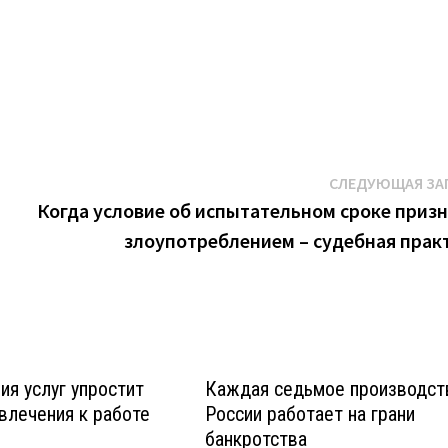
К
СЛЕДУЮЩАЯ ЗА
Когда условие об испытательном сроке приз
злоупотреблением – судебная прак
я услуг упростит
Каждая седьмое производст
влечения к работе
России работает на грани
банкротства