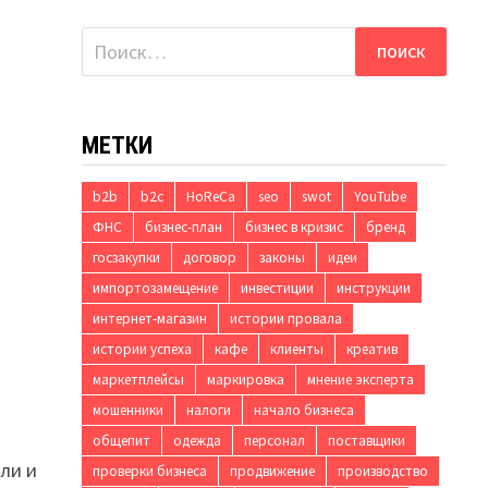
Найти:
МЕТКИ
b2b
b2c
HoReCa
seo
swot
YouTube
ФНС
бизнес-план
бизнес в кризис
бренд
госзакупки
договор
законы
идеи
импортозамещение
инвестиции
инструкции
интернет-магазин
истории провала
истории успеха
кафе
клиенты
креатив
маркетплейсы
маркировка
мнение эксперта
мошенники
налоги
начало бизнеса
общепит
одежда
персонал
поставщики
ли и
проверки бизнеса
продвижение
производство