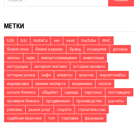
МЕТКИ
b2b
b2c
HoReCa
seo
swot
YouTube
ФНС
бизнес-план
бизнес в кризис
бренд
госзакупки
договор
законы
идеи
импортозамещение
инвестиции
инструкции
интернет-магазин
истории провала
истории успеха
кафе
клиенты
креатив
маркетплейсы
маркировка
мнение эксперта
мошенники
налоги
начало бизнеса
общепит
одежда
персонал
поставщики
проверки бизнеса
продвижение
производство
расчёты
реклама
рынок услуг
соцсети
строительство
судебная практика
топ
торговля
франшиза