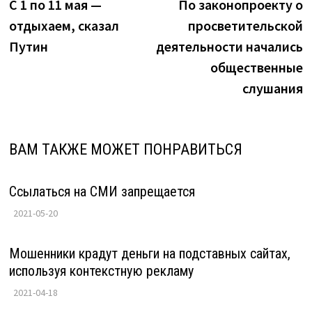
запись:
з
С 1 по 11 мая —
По законопроекту о
по
отдыхаем, сказал
просветительской
записям
Путин
деятельности начались
общественные
слушания
ВАМ ТАКЖЕ МОЖЕТ ПОНРАВИТЬСЯ
Ссылаться на СМИ запрещается
2021-05-20
Мошенники крадут деньги на подставных сайтах,
используя контекстную рекламу
2021-04-18