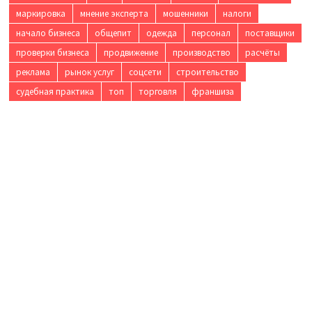
маркировка
мнение эксперта
мошенники
налоги
начало бизнеса
общепит
одежда
персонал
поставщики
проверки бизнеса
продвижение
производство
расчёты
реклама
рынок услуг
соцсети
строительство
судебная практика
топ
торговля
франшиза