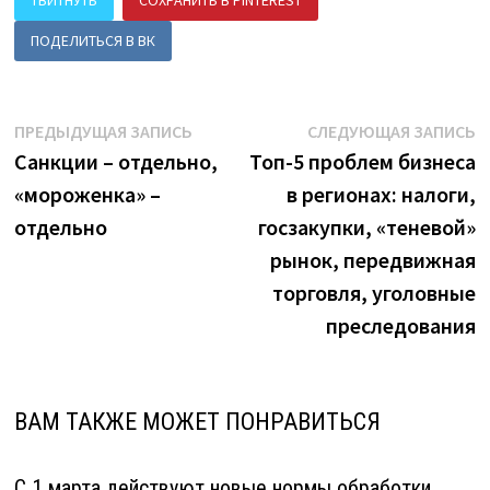
ТВИТНУТЬ
СОХРАНИТЬ В PINTEREST
ПОДЕЛИТЬСЯ В ВК
Навигация
Предыдущая
С
ПРЕДЫДУЩАЯ ЗАПИСЬ
СЛЕДУЮЩАЯ ЗАПИСЬ
запись:
з
Санкции – отдельно,
Топ-5 проблем бизнеса
по
«мороженка» –
в регионах: налоги,
записям
отдельно
госзакупки, «теневой»
рынок, передвижная
торговля, уголовные
преследования
ВАМ ТАКЖЕ МОЖЕТ ПОНРАВИТЬСЯ
С 1 марта действуют новые нормы обработки