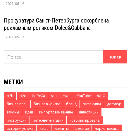
2021-06-16
Прокуратура Санкт-Петербурга оскорблена
рекламным роликом Dolce&Gabbana
2021-05-17
Найти:
МЕТКИ
b2b
b2c
HoReCa
seo
swot
YouTube
ФНС
бизнес-план
бизнес в кризис
бренд
госзакупки
договор
законы
идеи
импортозамещение
инвестиции
инструкции
интернет-магазин
истории провала
истории успеха
кафе
клиенты
креатив
маркетплейсы