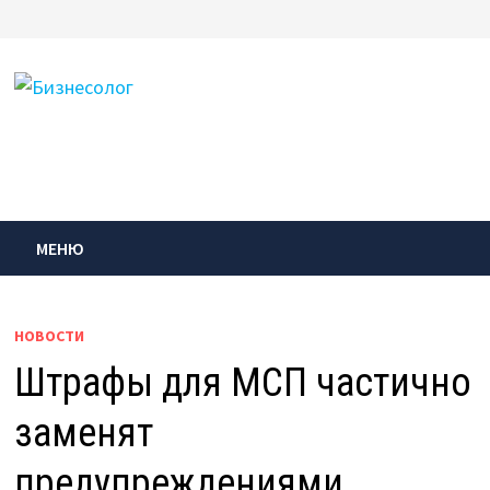
Перейти
к
содержимому
МЕНЮ
НОВОСТИ
Штрафы для МСП частично
заменят
предупреждениями