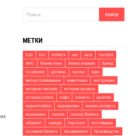
Найти:
МЕТКИ
b2b
b2c
HoReCa
seo
swot
YouTube
ФНС
бизнес-план
бизнес в кризис
бренд
госзакупки
договор
законы
идеи
импортозамещение
инвестиции
инструкции
интернет-магазин
истории провала
истории успеха
кафе
клиенты
креатив
маркетплейсы
маркировка
мнение эксперта
мошенники
налоги
начало бизнеса
ких
общепит
одежда
персонал
поставщики
проверки бизнеса
продвижение
производство