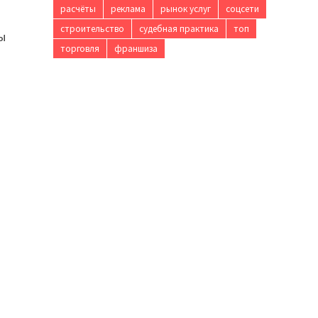
расчёты
реклама
рынок услуг
соцсети
строительство
судебная практика
топ
ы
торговля
франшиза