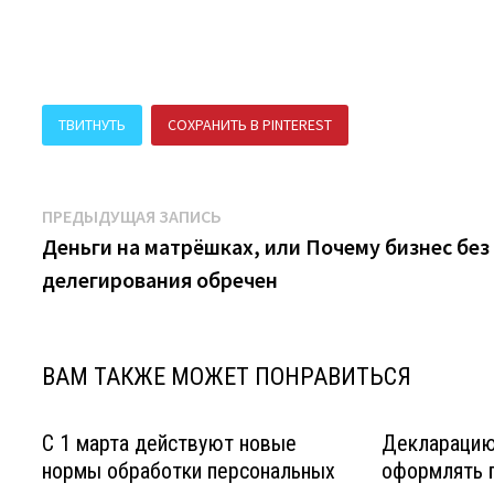
ТВИТНУТЬ
СОХРАНИТЬ В PINTEREST
ПОДЕЛИТЬСЯ В В
Навигация
Предыдущая
ПРЕДЫДУЩАЯ ЗАПИСЬ
запись:
Деньги на матрёшках, или Почему бизнес без
по
делегирования обречен
записям
ВАМ ТАКЖЕ МОЖЕТ ПОНРАВИТЬСЯ
С 1 марта действуют новые
Декларацию
нормы обработки персональных
оформлять 