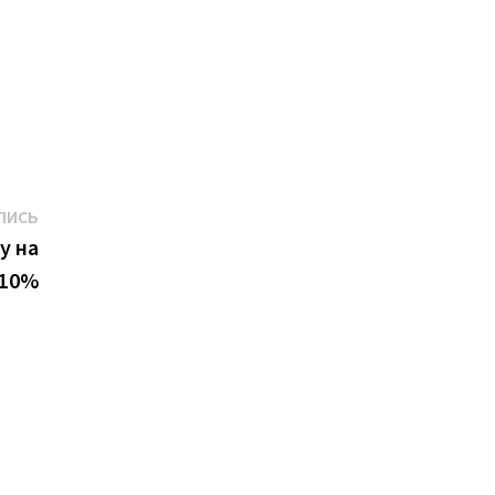
Следующая
ПИСЬ
запись:
у на
10%