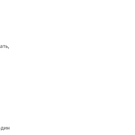
а
ать,
один