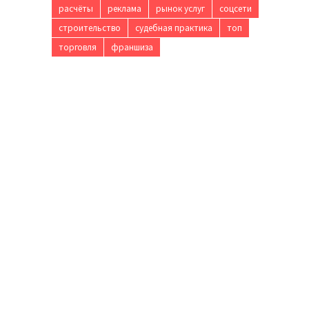
расчёты
реклама
рынок услуг
соцсети
строительство
судебная практика
топ
торговля
франшиза