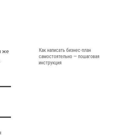
Как написать бизнес-план
м же
самостоятельно — пошаговая
с
инструкция
ы