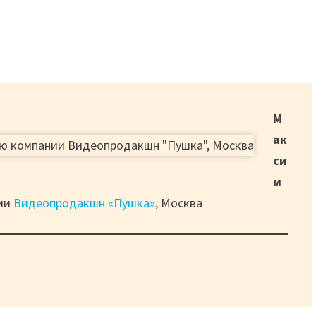
М
ак
си
м
нии
Видеопродакшн «Пушка»
, Москва