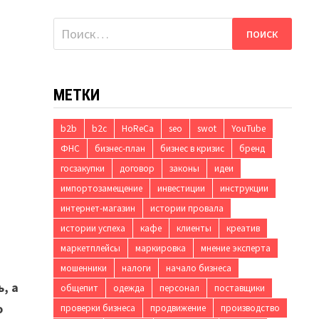
Найти:
МЕТКИ
b2b
b2c
HoReCa
seo
swot
YouTube
ФНС
бизнес-план
бизнес в кризис
бренд
госзакупки
договор
законы
идеи
импортозамещение
инвестиции
инструкции
интернет-магазин
истории провала
истории успеха
кафе
клиенты
креатив
маркетплейсы
маркировка
мнение эксперта
мошенники
налоги
начало бизнеса
, а
общепит
одежда
персонал
поставщики
о
проверки бизнеса
продвижение
производство