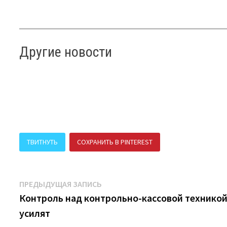
Другие новости
ТВИТНУТЬ
СОХРАНИТЬ В PINTEREST
ПОДЕЛИТЬСЯ В В
Навигация
Предыдущая
ПРЕДЫДУЩАЯ ЗАПИСЬ
запись:
Контроль над контрольно-кассовой технико
по
усилят
записям