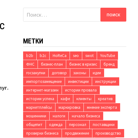
Найти:
с
МЕТКИ
b2b
b2c
HoReCa
seo
swot
YouTube
ФНС
бизнес-план
бизнес в кризис
бренд
госзакупки
договор
законы
идеи
импортозамещение
инвестиции
инструкции
луг.
интернет-магазин
истории провала
истории успеха
кафе
клиенты
креатив
маркетплейсы
маркировка
мнение эксперта
мошенники
налоги
начало бизнеса
а
общепит
одежда
персонал
поставщики
проверки бизнеса
продвижение
производство