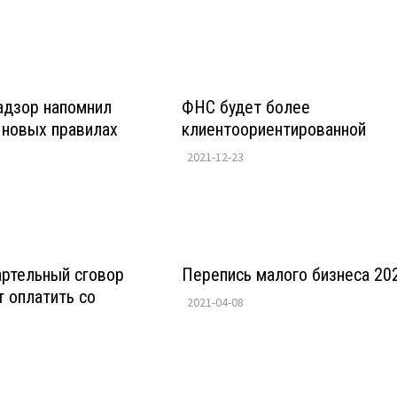
адзор напомнил
ФНС будет более
 новых правилах
клиентоориентированной
2021-12-23
артельный сговор
Перепись малого бизнеса 20
 оплатить со
2021-04-08