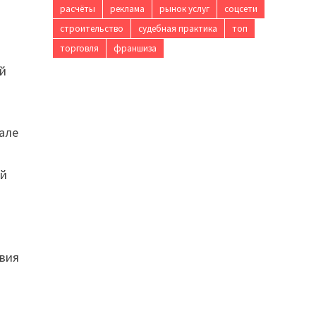
расчёты
реклама
рынок услуг
соцсети
строительство
судебная практика
топ
торговля
франшиза
ой
але
ый
и
твия