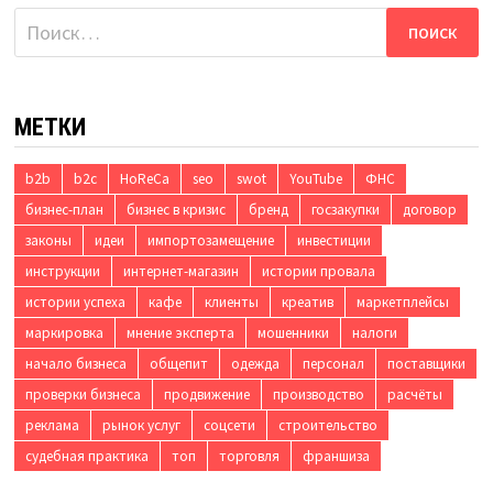
Найти:
МЕТКИ
b2b
b2c
HoReCa
seo
swot
YouTube
ФНС
бизнес-план
бизнес в кризис
бренд
госзакупки
договор
законы
идеи
импортозамещение
инвестиции
инструкции
интернет-магазин
истории провала
истории успеха
кафе
клиенты
креатив
маркетплейсы
маркировка
мнение эксперта
мошенники
налоги
начало бизнеса
общепит
одежда
персонал
поставщики
проверки бизнеса
продвижение
производство
расчёты
реклама
рынок услуг
соцсети
строительство
судебная практика
топ
торговля
франшиза