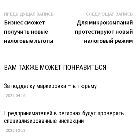
Навигация
Предыдущая
С
ПРЕДЫДУЩАЯ ЗАПИСЬ
СЛЕДУЮЩАЯ ЗАПИСЬ
запись:
з
Бизнес сможет
Для микрокомпаний
по
получить новые
протестируют новый
записям
налоговые льготы
налоговый режим
ВАМ ТАКЖЕ МОЖЕТ ПОНРАВИТЬСЯ
За подделку маркировки – в тюрьму
2021-04-16
Предпринимателей в регионах будут проверять
специализированные инспекции
2021-10-12