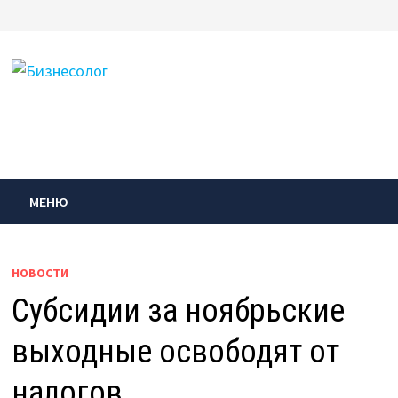
Перейти
к
содержимому
МЕНЮ
НОВОСТИ
Субсидии за ноябрьские
выходные освободят от
налогов