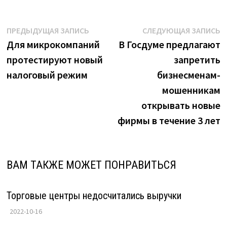
Навигация
Предыдущая
С
ПРЕДЫДУЩАЯ ЗАПИСЬ
СЛЕДУЮЩАЯ ЗАПИСЬ
запись:
з
Для микрокомпаний
В Госдуме предлагают
по
протестируют новый
запретить
записям
налоговый режим
бизнесменам-
мошенникам
открывать новые
фирмы в течение 3 лет
ВАМ ТАКЖЕ МОЖЕТ ПОНРАВИТЬСЯ
Торговые центры недосчитались выручки
2022-10-16