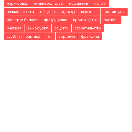
маркировка
мнение эксперта
мошенники
налоги
начало бизнеса
общепит
одежда
персонал
поставщики
проверки бизнеса
продвижение
производство
расчёты
реклама
рынок услуг
соцсети
строительство
судебная практика
топ
торговля
франшиза