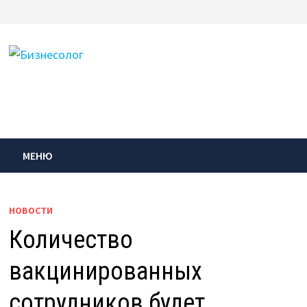
Перейти
к
содержимому
МЕНЮ
НОВОСТИ
Количество
вакцинированных
сотрудников будет