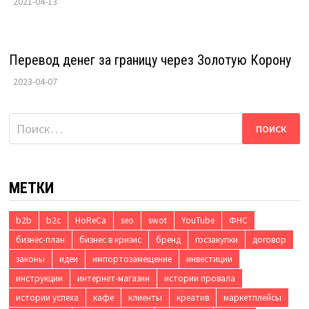
2021-04-13
Перевод денег за границу через Золотую Корону
2023-04-07
Найти:
МЕТКИ
b2b
b2c
HoReCa
seo
swot
YouTube
ФНС
бизнес-план
бизнес в кризис
бренд
госзакупки
договор
законы
идеи
импортозамещение
инвестиции
инструкции
интернет-магазин
истории провала
истории успеха
кафе
клиенты
креатив
маркетплейсы