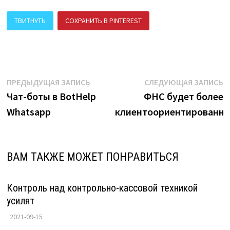
ТВИТНУТЬ
СОХРАНИТЬ В PINTEREST
ПОДЕЛИТЬСЯ В ВК
Навигация
Предыдущая
С
ПРЕДЫДУЩАЯ ЗАПИСЬ
СЛЕДУЮЩАЯ ЗАПИСЬ
запись:
з
Чат-боты в BotHelp
ФНС будет более
по
Whatsapp
клиентоориентированн
записям
ВАМ ТАКЖЕ МОЖЕТ ПОНРАВИТЬСЯ
Контроль над контрольно-кассовой техникой
усилят
2021-09-15