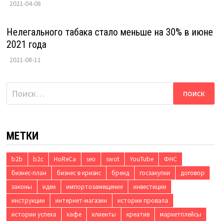
2021-04-08
Нелегального табака стало меньше на 30% в июне
2021 года
2021-08-11
Найти:
МЕТКИ
b2b
b2c
HoReCa
seo
swot
YouTube
ФНС
бизнес-план
бизнес в кризис
бренд
госзакупки
договор
законы
идеи
импортозамещение
инвестиции
инструкции
интернет-магазин
истории провала
истории успеха
кафе
клиенты
креатив
маркетплейсы