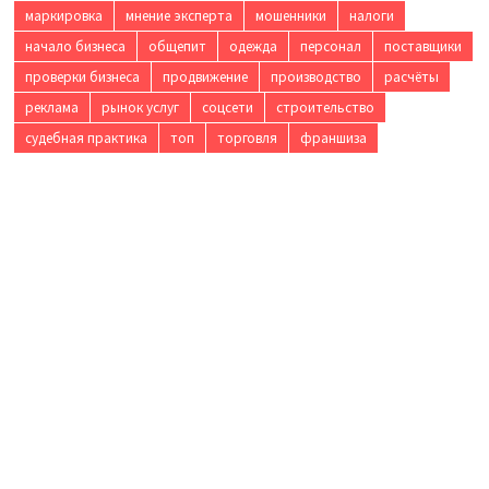
маркировка
мнение эксперта
мошенники
налоги
начало бизнеса
общепит
одежда
персонал
поставщики
проверки бизнеса
продвижение
производство
расчёты
реклама
рынок услуг
соцсети
строительство
судебная практика
топ
торговля
франшиза