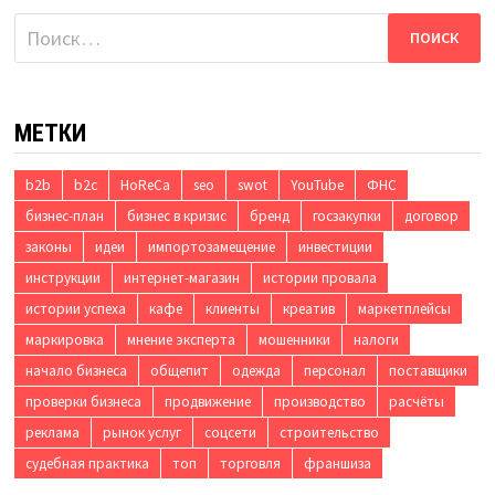
Найти:
МЕТКИ
b2b
b2c
HoReCa
seo
swot
YouTube
ФНС
бизнес-план
бизнес в кризис
бренд
госзакупки
договор
законы
идеи
импортозамещение
инвестиции
инструкции
интернет-магазин
истории провала
истории успеха
кафе
клиенты
креатив
маркетплейсы
маркировка
мнение эксперта
мошенники
налоги
начало бизнеса
общепит
одежда
персонал
поставщики
проверки бизнеса
продвижение
производство
расчёты
реклама
рынок услуг
соцсети
строительство
судебная практика
топ
торговля
франшиза