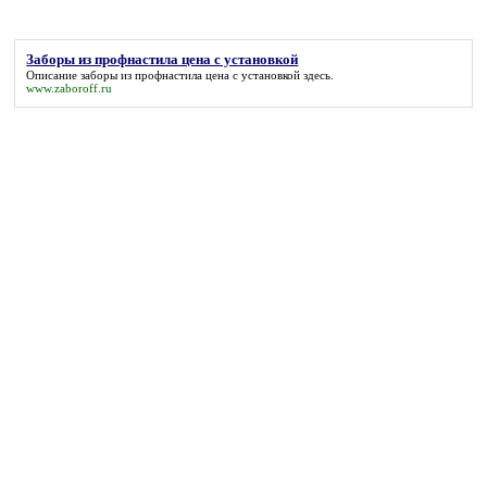
Заборы из профнастила цена с установкой
Описание
заборы из профнастила цена с установкой
здесь.
www.zaboroff.ru