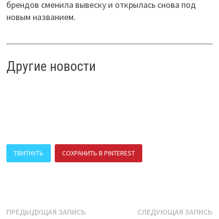
брендов сменила вывеску и открылась снова под
новым названием.
Другие новости
ТВИТНУТЬ
СОХРАНИТЬ В PINTEREST
ПОДЕЛИТЬСЯ В ВК
Навигация
Предыдущая
С
ПРЕДЫДУЩАЯ ЗАПИСЬ
СЛЕДУЮЩАЯ ЗАПИСЬ