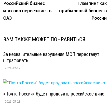
запись:
з
Российский бизнес
Глэмпинг как
по
массово переезжает в
прибыльный бизнес в
записям
ОАЭ
России
ВАМ ТАКЖЕ МОЖЕТ ПОНРАВИТЬСЯ
За незначительные нарушения МСП перестанут
штрафовать
2021-12-17
«Почта России» будет продавать российское вино
2021-05-21