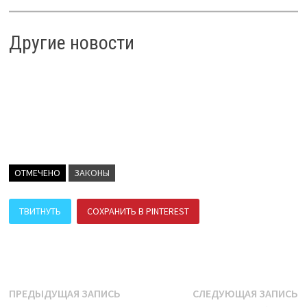
Другие новости
ОТМЕЧЕНО
ЗАКОНЫ
ТВИТНУТЬ
СОХРАНИТЬ В PINTEREST
ПОДЕЛИТЬСЯ В ВК
Навигация
Предыдущая
С
ПРЕДЫДУЩАЯ ЗАПИСЬ
СЛЕДУЮЩАЯ ЗАПИСЬ