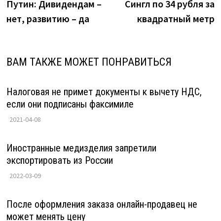
запись:
з
Путин: Дивидендам –
Сингл по 34 рубля за
по
нет, развитию – да
квадратный метр
записям
ВАМ ТАКЖЕ МОЖЕТ ПОНРАВИТЬСЯ
Налоговая не примет документы к вычету НДС,
если они подписаны факсимиле
2021-04-08
Иностранные медизделия запретили
экспортировать из России
2022-03-09
После оформления заказа онлайн-продавец не
может менять цену