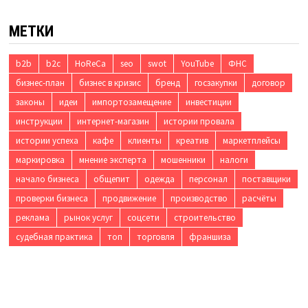
МЕТКИ
b2b
b2c
HoReCa
seo
swot
YouTube
ФНС
бизнес-план
бизнес в кризис
бренд
госзакупки
договор
законы
идеи
импортозамещение
инвестиции
инструкции
интернет-магазин
истории провала
истории успеха
кафе
клиенты
креатив
маркетплейсы
маркировка
мнение эксперта
мошенники
налоги
начало бизнеса
общепит
одежда
персонал
поставщики
проверки бизнеса
продвижение
производство
расчёты
реклама
рынок услуг
соцсети
строительство
судебная практика
топ
торговля
франшиза