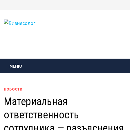
Перейти
к
содержимому
МЕНЮ
НОВОСТИ
Материальная
ответственность
сотрудника — разъяснения