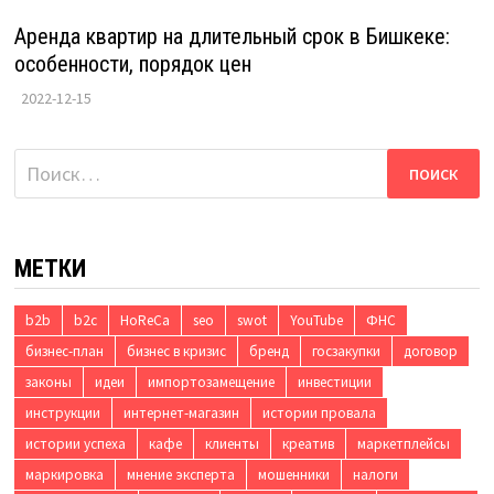
Аренда квартир на длительный срок в Бишкеке:
особенности, порядок цен
2022-12-15
Найти:
МЕТКИ
b2b
b2c
HoReCa
seo
swot
YouTube
ФНС
бизнес-план
бизнес в кризис
бренд
госзакупки
договор
законы
идеи
импортозамещение
инвестиции
инструкции
интернет-магазин
истории провала
истории успеха
кафе
клиенты
креатив
маркетплейсы
маркировка
мнение эксперта
мошенники
налоги