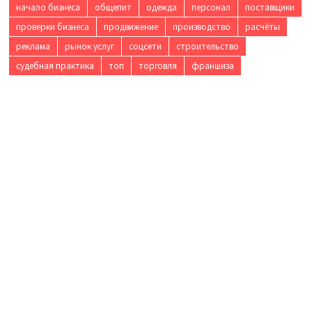
начало бизнеса
общепит
одежда
персонал
поставщики
проверки бизнеса
продвижение
производство
расчёты
реклама
рынок услуг
соцсети
строительство
судебная практика
топ
торговля
франшиза