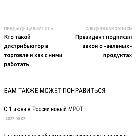
ПОДЕЛИТЬСЯ В ВК
Навигация
Предыдущая
С
ПРЕДЫДУЩАЯ ЗАПИСЬ
СЛЕДУЮЩАЯ ЗАПИСЬ
запись:
з
Кто такой
Президент подписал
по
дистрибьютор в
закон о «зеленых»
записям
торговле и как с ними
продуктах
работать
ВАМ ТАКЖЕ МОЖЕТ ПОНРАВИТЬСЯ
С 1 июня в России новый МРОТ
2022-06-02