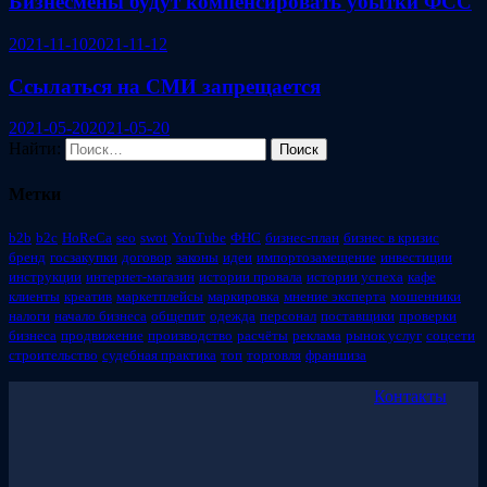
Бизнесмены будут компенсировать убытки ФСС
2021-11-10
2021-11-12
Ссылаться на СМИ запрещается
2021-05-20
2021-05-20
Найти:
Метки
b2b
b2c
HoReCa
seo
swot
YouTube
ФНС
бизнес-план
бизнес в кризис
бренд
госзакупки
договор
законы
идеи
импортозамещение
инвестиции
инструкции
интернет-магазин
истории провала
истории успеха
кафе
клиенты
креатив
маркетплейсы
маркировка
мнение эксперта
мошенники
налоги
начало бизнеса
общепит
одежда
персонал
поставщики
проверки
бизнеса
продвижение
производство
расчёты
реклама
рынок услуг
соцсети
строительство
судебная практика
топ
торговля
франшиза
Контакты