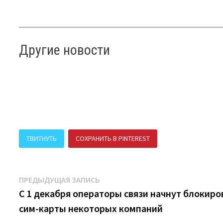
Другие новости
ТВИТНУТЬ
СОХРАНИТЬ В PINTEREST
ПОДЕЛИТЬСЯ В В
Навигация
Предыдущая
ПРЕДЫДУЩАЯ ЗАПИСЬ
запись:
С 1 декабря операторы связи начнут блокиро
по
сим-карты некоторых компаний
записям