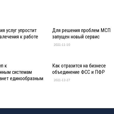
я услуг упростит
Для решения проблем МСП
влечения к работе
запущен новый сервис
2021-11-10
п к
Как отразится на бизнесе
нным системам
объединение ФСС и ПФР
танет единообразным
2021-12-27