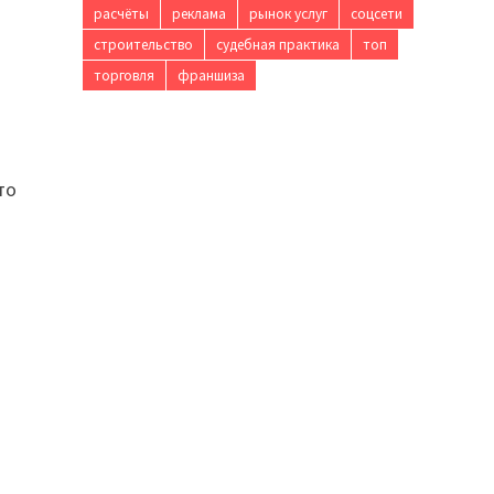
расчёты
реклама
рынок услуг
соцсети
строительство
судебная практика
топ
торговля
франшиза
то