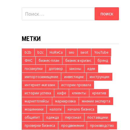
Найти:
МЕТКИ
b2b
b2c
HoReCa
seo
swot
YouTube
ФНС
бизнес-план
бизнес в кризис
бренд
госзакупки
договор
законы
идеи
импортозамещение
инвестиции
инструкции
интернет-магазин
истории провала
истории успеха
кафе
клиенты
креатив
маркетплейсы
маркировка
мнение эксперта
и
мошенники
налоги
начало бизнеса
общепит
одежда
персонал
поставщики
проверки бизнеса
продвижение
производство