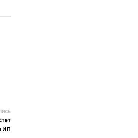
Следующая
ПИСЬ
запись:
стет
я ИП