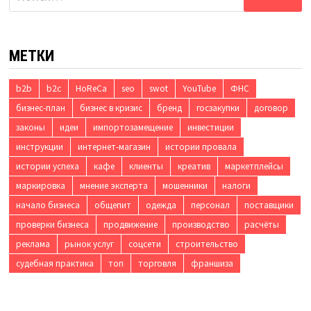
МЕТКИ
b2b
b2c
HoReCa
seo
swot
YouTube
ФНС
бизнес-план
бизнес в кризис
бренд
госзакупки
договор
законы
идеи
импортозамещение
инвестиции
инструкции
интернет-магазин
истории провала
истории успеха
кафе
клиенты
креатив
маркетплейсы
маркировка
мнение эксперта
мошенники
налоги
начало бизнеса
общепит
одежда
персонал
поставщики
проверки бизнеса
продвижение
производство
расчёты
реклама
рынок услуг
соцсети
строительство
судебная практика
топ
торговля
франшиза