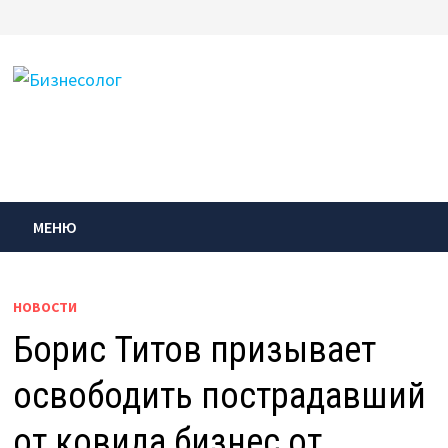
Перейти
к
содержимому
МЕНЮ
НОВОСТИ
Борис Титов призывает
освободить пострадавший
от ковида бизнес от