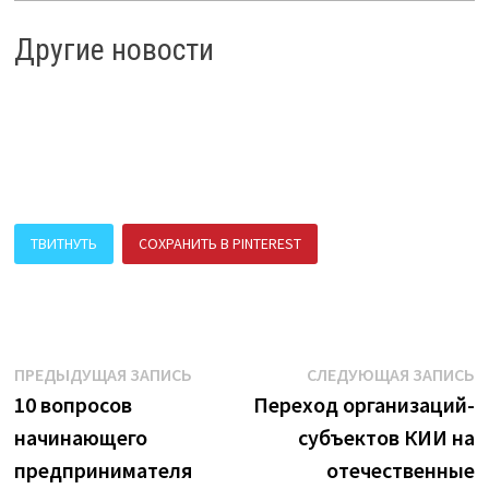
Другие новости
ТВИТНУТЬ
СОХРАНИТЬ В PINTEREST
ПОДЕЛИТЬСЯ В ВК
Навигация
Предыдущая
С
ПРЕДЫДУЩАЯ ЗАПИСЬ
СЛЕДУЮЩАЯ ЗАПИСЬ
запись:
з
10 вопросов
Переход организаций-
по
начинающего
субъектов КИИ на
записям
предпринимателя
отечественные