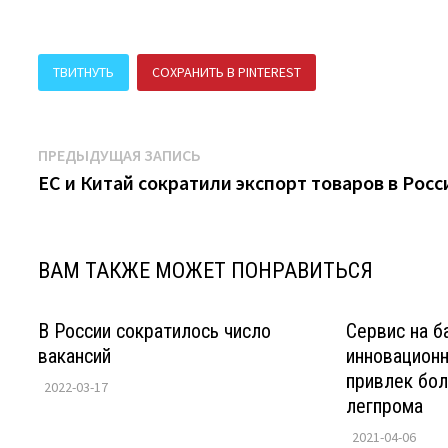
ТВИТНУТЬ
СОХРАНИТЬ В PINTEREST
ПОДЕЛИТЬСЯ В В
Навигация
Предыдущая
ПРЕДЫДУЩАЯ ЗАПИСЬ
запись:
ЕС и Китай сократили экспорт товаров в Рос
по
записям
ВАМ ТАКЖЕ МОЖЕТ ПОНРАВИТЬСЯ
В России сократилось число
Сервис на б
вакансий
инновационн
привлек бол
2022-03-17
легпрома
2021-04-06