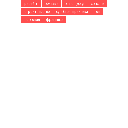
расчёты
реклама
рынок услуг
соцсети
строительство
судебная практика
топ
торговля
франшиза