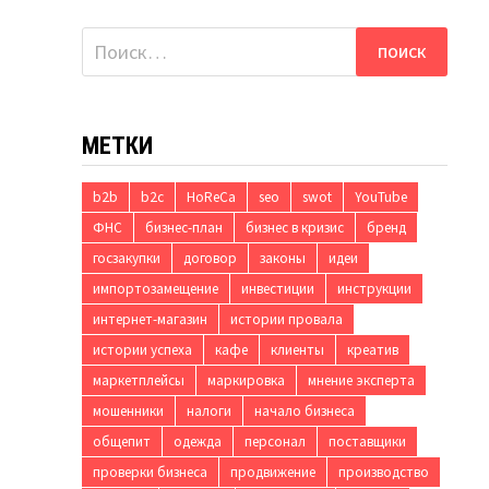
Найти:
МЕТКИ
b2b
b2c
HoReCa
seo
swot
YouTube
ФНС
бизнес-план
бизнес в кризис
бренд
госзакупки
договор
законы
идеи
импортозамещение
инвестиции
инструкции
интернет-магазин
истории провала
истории успеха
кафе
клиенты
креатив
маркетплейсы
маркировка
мнение эксперта
мошенники
налоги
начало бизнеса
общепит
одежда
персонал
поставщики
проверки бизнеса
продвижение
производство