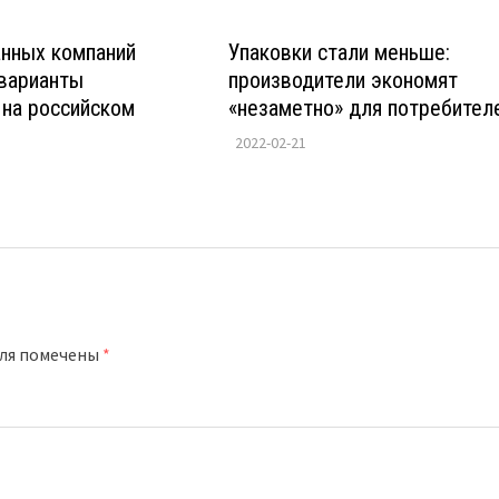
анных компаний
Упаковки стали меньше:
 варианты
производители экономят
 на российском
«незаметно» для потребител
2022-02-21
оля помечены
*