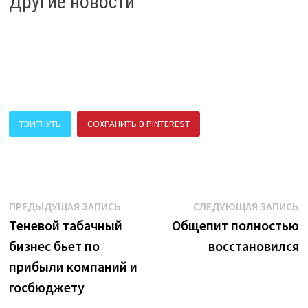
Другие новости
ТВИТНУТЬ
СОХРАНИТЬ В PINTEREST
ПОДЕЛИТЬСЯ В ВК
Навигация
Предыдущая
С
ПРЕДЫДУЩАЯ ЗАПИСЬ
СЛЕДУЮЩАЯ ЗАПИСЬ
запись:
з
Теневой табачный
Общепит полностью
по
бизнес бьет по
восстановился
записям
прибыли компаний и
госбюджету