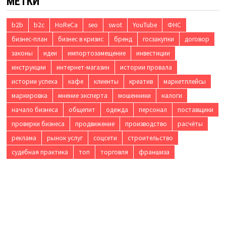
МЕТКИ
b2b
b2c
HoReCa
seo
swot
YouTube
ФНС
бизнес-план
бизнес в кризис
бренд
госзакупки
договор
законы
идеи
импортозамещение
инвестиции
инструкции
интернет-магазин
истории провала
истории успеха
кафе
клиенты
креатив
маркетплейсы
маркировка
мнение эксперта
мошенники
налоги
начало бизнеса
общепит
одежда
персонал
поставщики
проверки бизнеса
продвижение
производство
расчёты
реклама
рынок услуг
соцсети
строительство
судебная практика
топ
торговля
франшиза