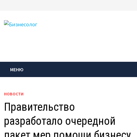
Перейти
к
содержимому
МЕНЮ
НОВОСТИ
Правительство
разработало очередной
пакет мер помощи бизнесу