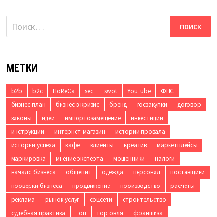
Найти:
МЕТКИ
b2b
b2c
HoReCa
seo
swot
YouTube
ФНС
бизнес-план
бизнес в кризис
бренд
госзакупки
договор
законы
идеи
импортозамещение
инвестиции
инструкции
интернет-магазин
истории провала
истории успеха
кафе
клиенты
креатив
маркетплейсы
маркировка
мнение эксперта
мошенники
налоги
начало бизнеса
общепит
одежда
персонал
поставщики
проверки бизнеса
продвижение
производство
расчёты
реклама
рынок услуг
соцсети
строительство
судебная практика
топ
торговля
франшиза