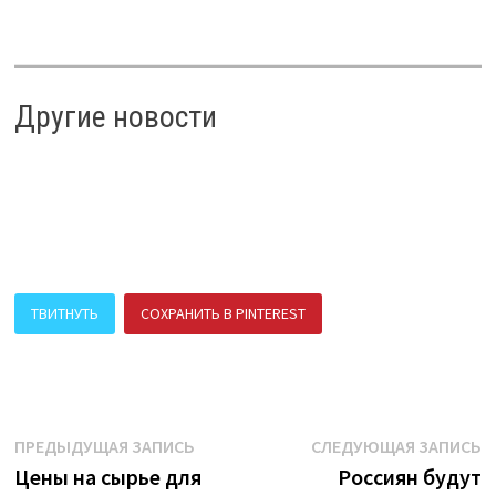
Другие новости
ТВИТНУТЬ
СОХРАНИТЬ В PINTEREST
ПОДЕЛИТЬСЯ В ВК
Навигация
Предыдущая
С
ПРЕДЫДУЩАЯ ЗАПИСЬ
СЛЕДУЮЩАЯ ЗАПИСЬ
запись:
з
Цены на сырье для
Россиян будут
по