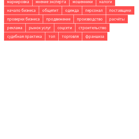
маркировка
мнение эксперта
мошенники
налоги
начало бизнеса
общепит
одежда
персонал
поставщики
проверки бизнеса
продвижение
производство
расчёты
реклама
рынок услуг
соцсети
строительство
судебная практика
топ
торговля
франшиза