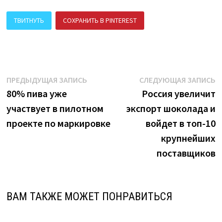
ТВИТНУТЬ
СОХРАНИТЬ В PINTEREST
ПОДЕЛИТЬСЯ В ВК
Навигация
Предыдущая
С
ПРЕДЫДУЩАЯ ЗАПИСЬ
СЛЕДУЮЩАЯ ЗАПИСЬ
запись:
з
80% пива уже
Россия увеличит
по
участвует в пилотном
экспорт шоколада и
записям
проекте по маркировке
войдет в топ-10
крупнейших
поставщиков
ВАМ ТАКЖЕ МОЖЕТ ПОНРАВИТЬСЯ