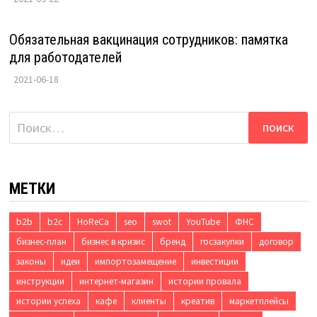
Обязательная вакцинация сотрудников: памятка
для работодателей
2021-06-18
Найти:
МЕТКИ
b2b
b2c
HoReCa
seo
swot
YouTube
ФНС
бизнес-план
бизнес в кризис
бренд
госзакупки
договор
законы
идеи
импортозамещение
инвестиции
инструкции
интернет-магазин
истории провала
истории успеха
кафе
клиенты
креатив
маркетплейсы