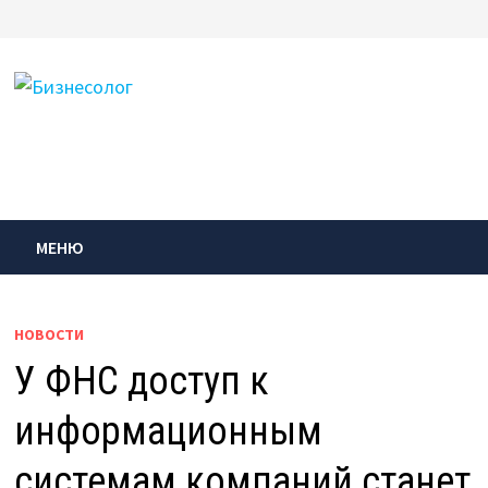
Перейти
к
содержимому
МЕНЮ
НОВОСТИ
У ФНС доступ к
информационным
системам компаний станет