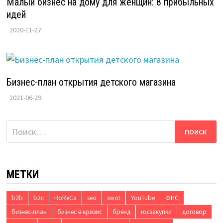
Малый бизнес на дому для женщин: 8 прибыльных
идей
2020-11-27
Бизнес-план открытия детского магазина
2021-06-29
Найти:
МЕТКИ
b2b
b2c
HoReCa
seo
swot
YouTube
ФНС
бизнес-план
бизнес в кризис
бренд
госзакупки
договор