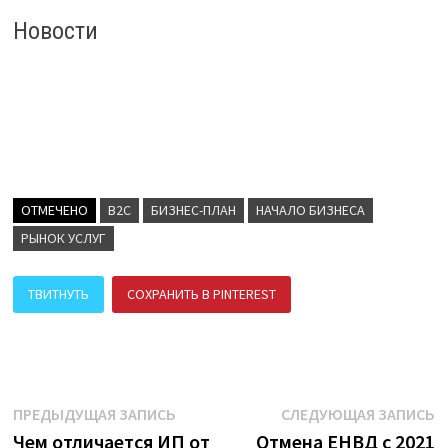
Новости
ОТМЕЧЕНО
B2C
БИЗНЕС-ПЛАН
НАЧАЛО БИЗНЕСА
РЫНОК УСЛУГ
ТВИТНУТЬ
СОХРАНИТЬ В PINTEREST
ПОДЕЛИТЬСЯ В ВК
Навигация
Предыдущая
С
ПРЕДЫДУЩАЯ ЗАПИСЬ
СЛЕДУЮЩАЯ ЗАПИСЬ
запись:
з
Чем отличается ИП от
Отмена ЕНВД с 2021