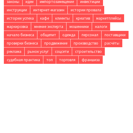
законы
идеи
импортозамещение
инвестиции
инструкции
интернет-магазин
истории провала
истории успеха
кафе
клиенты
креатив
маркетплейсы
маркировка
мнение эксперта
мошенники
налоги
начало бизнеса
общепит
одежда
персонал
поставщики
проверки бизнеса
продвижение
производство
расчёты
реклама
рынок услуг
соцсети
строительство
судебная практика
топ
торговля
франшиза