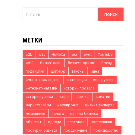
Найти:
МЕТКИ
b2b
b2c
HoReCa
seo
swot
YouTube
ФНС
бизнес-план
бизнес в кризис
бренд
госзакупки
договор
законы
идеи
импортозамещение
инвестиции
инструкции
интернет-магазин
истории провала
истории успеха
кафе
клиенты
креатив
маркетплейсы
маркировка
мнение эксперта
мошенники
налоги
начало бизнеса
общепит
одежда
персонал
поставщики
проверки бизнеса
продвижение
производство