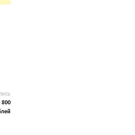
Следующая
ПИСЬ
запись:
 800
блей