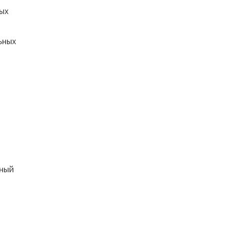
ных
ьных
тный