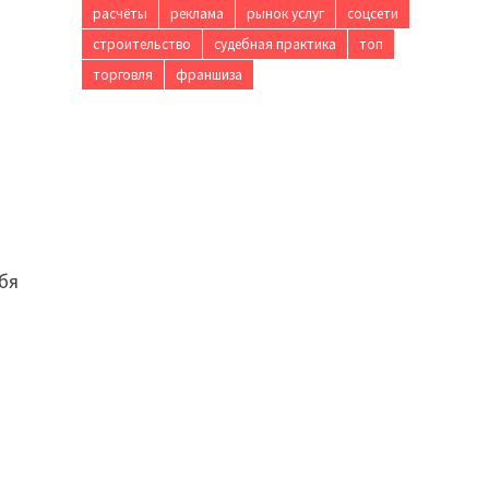
расчёты
реклама
рынок услуг
соцсети
строительство
судебная практика
топ
торговля
франшиза
ебя