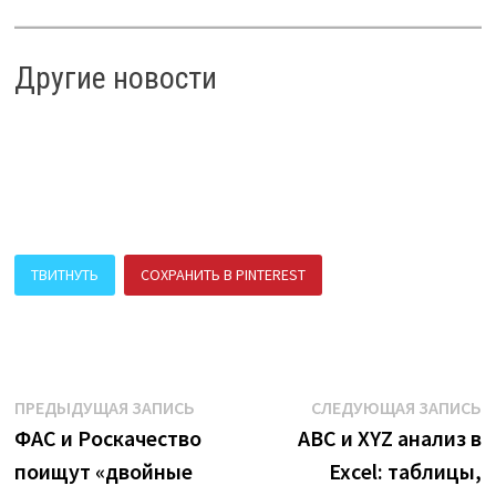
Другие новости
ТВИТНУТЬ
СОХРАНИТЬ В PINTEREST
ПОДЕЛИТЬСЯ В ВК
Навигация
Предыдущая
С
ПРЕДЫДУЩАЯ ЗАПИСЬ
СЛЕДУЮЩАЯ ЗАПИСЬ
запись:
з
ФАС и Роскачество
ABC и XYZ анализ в
по
поищут «двойные
Excel: таблицы,