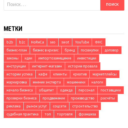
Найти:
МЕТКИ
b2b
b2c
HoReCa
seo
swot
YouTube
ФНС
бизнес-план
бизнес в кризис
бренд
госзакупки
договор
законы
идеи
импортозамещение
инвестиции
инструкции
интернет-магазин
истории провала
истории успеха
кафе
клиенты
креатив
маркетплейсы
маркировка
мнение эксперта
мошенники
налоги
начало бизнеса
общепит
одежда
персонал
поставщики
проверки бизнеса
продвижение
производство
расчёты
реклама
рынок услуг
соцсети
строительство
судебная практика
топ
торговля
франшиза