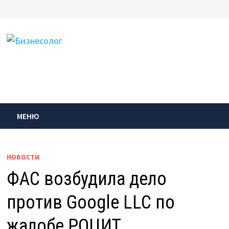
Перейти
к
содержимому
МЕНЮ
НОВОСТИ
ФАС возбудила дело
против Google LLC по
жалобе РОЦИТ