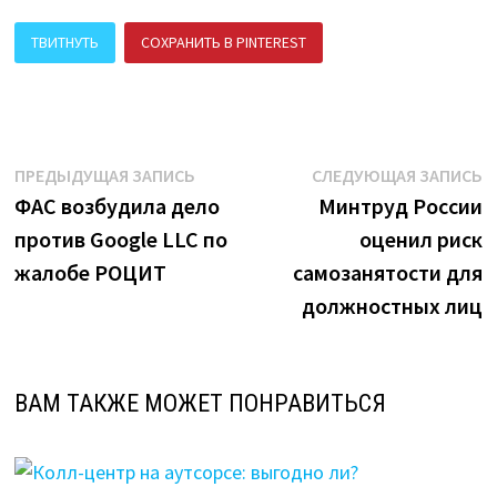
ТВИТНУТЬ
СОХРАНИТЬ В PINTEREST
ПОДЕЛИТЬСЯ В ВК
Навигация
Предыдущая
С
ПРЕДЫДУЩАЯ ЗАПИСЬ
СЛЕДУЮЩАЯ ЗАПИСЬ
запись:
з
ФАС возбудила дело
Минтруд России
по
против Google LLC по
оценил риск
записям
жалобе РОЦИТ
самозанятости для
должностных лиц
ВАМ ТАКЖЕ МОЖЕТ ПОНРАВИТЬСЯ