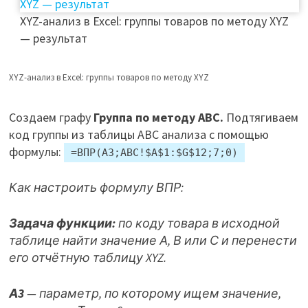
XYZ-анализ в Excel: группы товаров по методу XYZ
— результат
XYZ-анализ в Excel: группы товаров по методу XYZ
Создаем графу
Группа по методу ABC.
Подтягиваем
код группы из таблицы ABC анализа с помощью
формулы:
=ВПР(A3;ABC!$A$1:$G$12;7;0)
Как настроить формулу ВПР:
Задача функции:
по коду товара в исходной
таблице найти значение А, В или С и перенести
его отчётную таблицу XYZ.
А3
— параметр, по которому ищем значение,