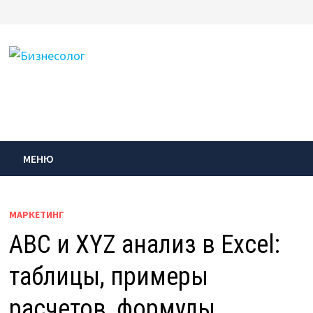
Перейти
к
содержимому
МЕНЮ
МАРКЕТИНГ
ABC и XYZ анализ в Excel:
таблицы, примеры
расчетов, формулы