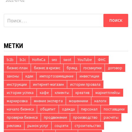
2021-07-02
Найти:
МЕТКИ
b2b
b2c
HoReCa
seo
swot
YouTube
ФНС
бизнес-план
бизнес в кризис
бренд
госзакупки
договор
законы
идеи
импортозамещение
инвестиции
инструкции
интернет-магазин
истории провала
истории успеха
кафе
клиенты
креатив
маркетплейсы
маркировка
мнение эксперта
мошенники
налоги
начало бизнеса
общепит
одежда
персонал
поставщики
проверки бизнеса
продвижение
производство
расчёты
реклама
рынок услуг
соцсети
строительство