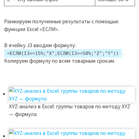
Ранжируем полученные результаты с помощью
функции Excel «ЕСЛИ».
В ячейку J3 вводим формулу:
.
=ЕСЛИ(I3<=15%;"X";ЕСЛИ(I3>=50%;"Z";"Y"))
Копируем формулу по всем товарным срокам.
XYZ-анализ в Excel: группы товаров по методу XYZ
— формула