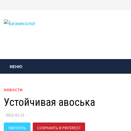
Перейти
к
содержимому
МЕНЮ
НОВОСТИ
Устойчивая авоська
2022-02-22
ТВИТНУТЬ
СОХРАНИТЬ В PINTEREST