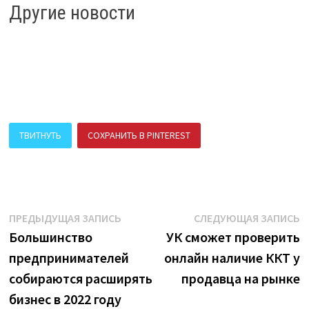
Другие новости
ТВИТНУТЬ
СОХРАНИТЬ В PINTEREST
ПОДЕЛИТЬСЯ В ВК
Навигация
Предыдущая
С
ПРЕДЫДУЩАЯ ЗАПИСЬ
СЛЕДУЮЩАЯ ЗАПИСЬ
запись:
з
Большинство
УК сможет проверить
по
предпринимателей
онлайн наличие ККТ у
записям
собираются расширять
продавца на рынке
бизнес в 2022 году