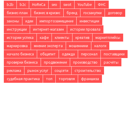
b2b
b2c
HoReCa
seo
swot
YouTube
ФНС
бизнес-план
бизнес в кризис
бренд
госзакупки
договор
законы
идеи
импортозамещение
инвестиции
инструкции
интернет-магазин
истории провала
истории успеха
кафе
клиенты
креатив
маркетплейсы
маркировка
мнение эксперта
мошенники
налоги
начало бизнеса
общепит
одежда
персонал
поставщики
проверки бизнеса
продвижение
производство
расчёты
реклама
рынок услуг
соцсети
строительство
судебная практика
топ
торговля
франшиза