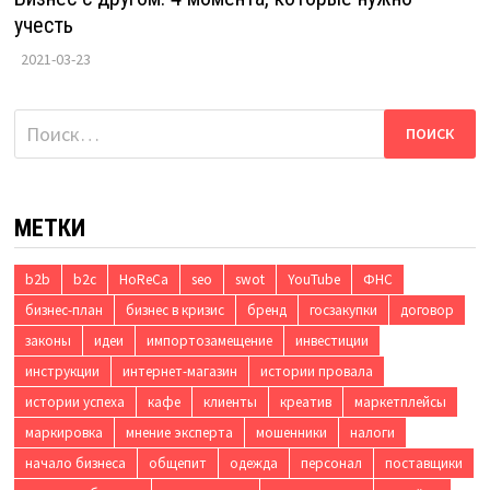
учесть
2021-03-23
Найти:
МЕТКИ
b2b
b2c
HoReCa
seo
swot
YouTube
ФНС
бизнес-план
бизнес в кризис
бренд
госзакупки
договор
законы
идеи
импортозамещение
инвестиции
инструкции
интернет-магазин
истории провала
истории успеха
кафе
клиенты
креатив
маркетплейсы
маркировка
мнение эксперта
мошенники
налоги
начало бизнеса
общепит
одежда
персонал
поставщики