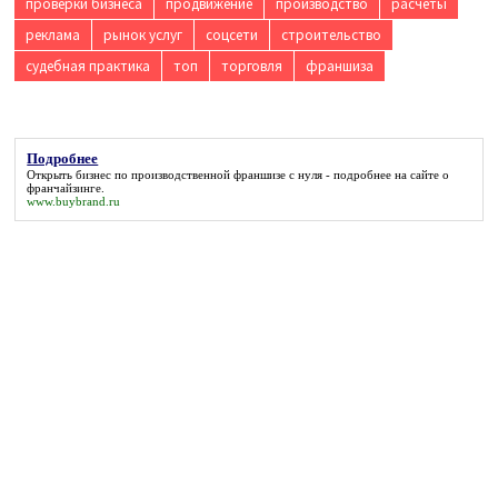
проверки бизнеса
продвижение
производство
расчёты
реклама
рынок услуг
соцсети
строительство
судебная практика
топ
торговля
франшиза
Подробнее
Открыть бизнес по производственной франшизе с нуля -
подробнее
на сайте о
франчайзинге.
www.buybrand.ru