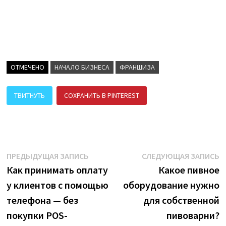
ОТМЕЧЕНО
НАЧАЛО БИЗНЕСА
ФРАНШИЗА
ТВИТНУТЬ
СОХРАНИТЬ В PINTEREST
ПОДЕЛИТЬСЯ В ВК
Навигация
Предыдущая
С
ПРЕДЫДУЩАЯ ЗАПИСЬ
СЛЕДУЮЩАЯ ЗАПИСЬ
запись:
з
Как принимать оплату
Какое пивное
по
у клиентов с помощью
оборудование нужно
записям
телефона — без
для собственной
покупки POS-
пивоварни?