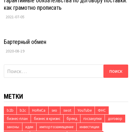
Гарантийные обязательства по договору поставки:
как грамотно прописать
2021-07-05
Бартерный обмен
2020-08-19
Найти:
МЕТКИ
b2b
b2c
HoReCa
seo
swot
YouTube
ФНС
бизнес-план
бизнес в кризис
бренд
госзакупки
договор
законы
идеи
импортозамещение
инвестиции