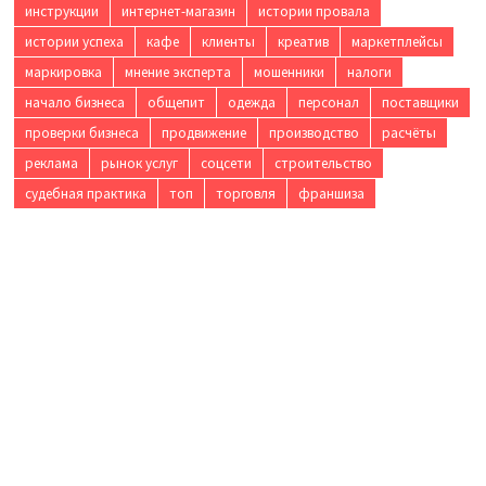
инструкции
интернет-магазин
истории провала
истории успеха
кафе
клиенты
креатив
маркетплейсы
маркировка
мнение эксперта
мошенники
налоги
начало бизнеса
общепит
одежда
персонал
поставщики
проверки бизнеса
продвижение
производство
расчёты
реклама
рынок услуг
соцсети
строительство
судебная практика
топ
торговля
франшиза