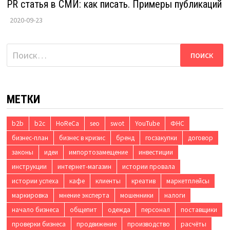
PR статья в СМИ: как писать. Примеры публикаций
2020-09-23
Найти:
МЕТКИ
b2b
b2c
HoReCa
seo
swot
YouTube
ФНС
бизнес-план
бизнес в кризис
бренд
госзакупки
договор
законы
идеи
импортозамещение
инвестиции
инструкции
интернет-магазин
истории провала
истории успеха
кафе
клиенты
креатив
маркетплейсы
маркировка
мнение эксперта
мошенники
налоги
начало бизнеса
общепит
одежда
персонал
поставщики
проверки бизнеса
продвижение
производство
расчёты