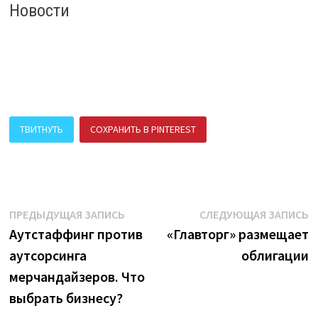
Новости
ТВИТНУТЬ
СОХРАНИТЬ В PINTEREST
ПОДЕЛИТЬСЯ В ВК
Навигация
Предыдущая
С
ПРЕДЫДУЩАЯ ЗАПИСЬ
СЛЕДУЮЩАЯ ЗАПИСЬ
запись:
з
Аутстаффинг против
«Главторг» размещает
по
аутсорсинга
облигации
записям
мерчандайзеров. Что
выбрать бизнесу?