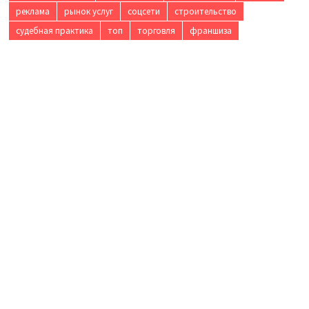
реклама
рынок услуг
соцсети
строительство
судебная практика
топ
торговля
франшиза