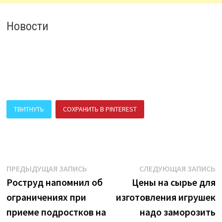
Новости
ТВИТНУТЬ
СОХРАНИТЬ В PINTEREST
ПОДЕЛИТЬСЯ В ВК
Навигация
Предыдущая
С
ПРЕДЫДУЩАЯ ЗАПИСЬ
СЛЕДУЮЩАЯ ЗАПИСЬ
запись:
з
Роструд напомнил об
Цены на сырье для
по
ограничениях при
изготовления игрушек
записям
приеме подростков на
надо заморозить