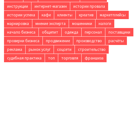
инструкции
интернет-магазин
истории провала
истории успеха
кафе
клиенты
креатив
маркетплейсы
маркировка
мнение эксперта
мошенники
налоги
начало бизнеса
общепит
одежда
персонал
поставщики
проверки бизнеса
продвижение
производство
расчёты
реклама
рынок услуг
соцсети
строительство
судебная практика
топ
торговля
франшиза