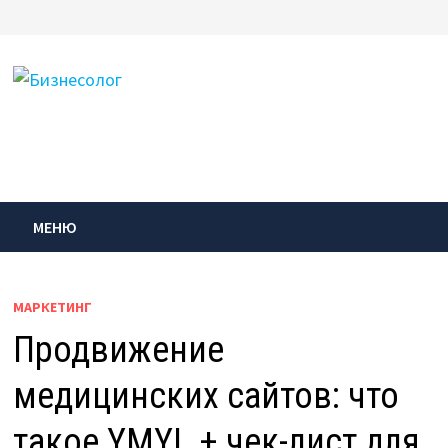
Перейти
к
содержимому
МЕНЮ
МАРКЕТИНГ
Продвижение
медицинских сайтов: что
такое YMYL + чек-лист для