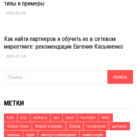
типы и примеры
2022-02-16
Как найти партнеров и обучить их в сетевом
маркетинге: рекомендации Евгения Касьяненко
2025-07-24
Найти:
МЕТКИ
b2b
b2c
HoReCa
seo
swot
YouTube
ФНС
бизнес-план
бизнес в кризис
бренд
госзакупки
договор
законы
идеи
импортозамещение
инвестиции