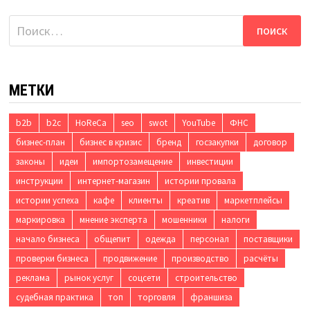
Найти:
МЕТКИ
b2b
b2c
HoReCa
seo
swot
YouTube
ФНС
бизнес-план
бизнес в кризис
бренд
госзакупки
договор
законы
идеи
импортозамещение
инвестиции
инструкции
интернет-магазин
истории провала
истории успеха
кафе
клиенты
креатив
маркетплейсы
маркировка
мнение эксперта
мошенники
налоги
начало бизнеса
общепит
одежда
персонал
поставщики
проверки бизнеса
продвижение
производство
расчёты
реклама
рынок услуг
соцсети
строительство
судебная практика
топ
торговля
франшиза