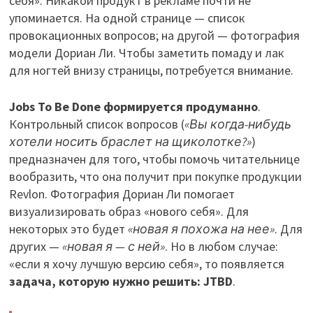
себя». Никакой продукт в рекламе почти не
упоминается. На одной странице — список
провокационных вопросов; на другой — фотография
модели Дориан Ли. Чтобы заметить помаду и лак
для ногтей внизу страницы, потребуется внимание.
Jobs To Be Done формируется продуманно
.
Контрольный список вопросов (
«Вы когда-нибудь
хотели носить браслет на щиколотке?»
)
предназначен для того, чтобы помочь читательнице
вообразить, что она получит при покупке продукции
Revlon. Фотография Дориан Ли помогает
визуализировать образ «нового себя». Для
некоторых это будет
«новая я похожа на нее»
. Для
других —
«новая я — с ней»
. Но в любом случае:
«если я хочу лучшую версию себя», то появляется
задача, которую нужно решить: JTBD
.