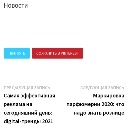
Новости
ТВИТНУТЬ
СОХРАНИТЬ В PINTEREST
ПОДЕЛИТЬСЯ В ВК
Навигация
Предыдущая
С
ПРЕДЫДУЩАЯ ЗАПИСЬ
СЛЕДУЮЩАЯ ЗАПИСЬ
запись:
з
Самая эффективная
Маркировка
по
реклама на
парфюмерии 2020: что
записям
сегодняшний день:
надо знать рознице
digital-тренды 2021