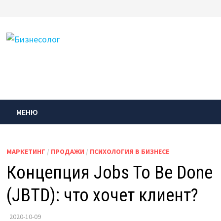
Перейти
к
содержимому
МЕНЮ
МАРКЕТИНГ
/
ПРОДАЖИ
/
ПСИХОЛОГИЯ В БИЗНЕСЕ
Концепция Jobs To Be Done
(JBTD): что хочет клиент?
2020-10-09