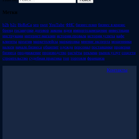
Метки
b2b
b2c
HoReCa
seo
swot
YouTube
ФНС
бизнес-план
бизнес в кризис
бренд
госзакупки
договор
законы
идеи
импортозамещение
инвестиции
инструкции
интернет-магазин
истории провала
истории успеха
кафе
клиенты
креатив
маркетплейсы
маркировка
мнение эксперта
мошенники
налоги
начало бизнеса
общепит
одежда
персонал
поставщики
проверки
бизнеса
продвижение
производство
расчёты
реклама
рынок услуг
соцсети
строительство
судебная практика
топ
торговля
франшиза
Контакты