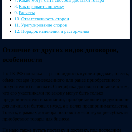
Какие могут быть способы доставки товара
Как оформить приемку
Расчеты
Ответственность сторон
Урегулирование споров
Порядок изменения и расторжения
Отличие от других видов договоров,
особенности
По ГК РФ поставка — разновидность купли-продажи, то есть,
обмен товара (произведенного или ранее приобретенного
покупателем) на деньги. Специфика договора поставки в том,
что его участниками по закону могут быть только
предприниматели и компании, приобретающие продукцию не
для личных и бытовых нужд, а в целях предпринимательства.
То есть, в рамках договора поставки хозяйствующие субъекты
приобретают товары для бизнеса.
Не надо также путать поставку и доставку, под последним