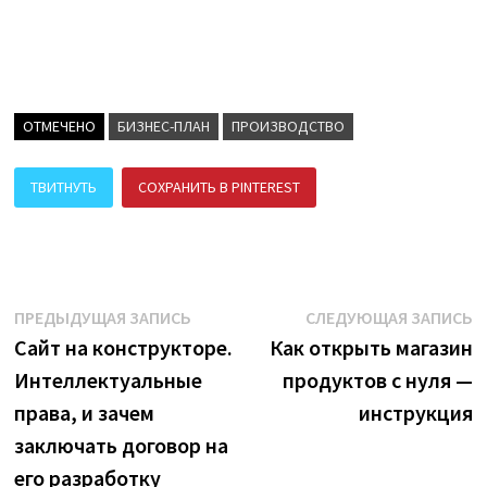
ОТМЕЧЕНО
БИЗНЕС-ПЛАН
ПРОИЗВОДСТВО
ТВИТНУТЬ
СОХРАНИТЬ В PINTEREST
ПОДЕЛИТЬСЯ В ВК
Навигация
Предыдущая
С
ПРЕДЫДУЩАЯ ЗАПИСЬ
СЛЕДУЮЩАЯ ЗАПИСЬ
запись:
з
Сайт на конструкторе.
Как открыть магазин
по
Интеллектуальные
продуктов с нуля —
записям
права, и зачем
инструкция
заключать договор на
его разработку