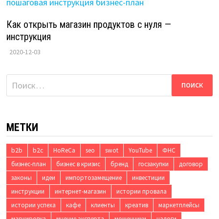
Как открыть магазин продуктов с нуля —
инструкция
2020-12-03
Найти:
МЕТКИ
b2b
b2c
HoReCa
seo
swot
YouTube
ФНС
бизнес-план
бизнес в кризис
бренд
госзакупки
договор
законы
идеи
импортозамещение
инвестиции
инструкции
интернет-магазин
истории провала
истории успеха
кафе
клиенты
креатив
маркетплейсы
маркировка
мнение эксперта
мошенники
налоги