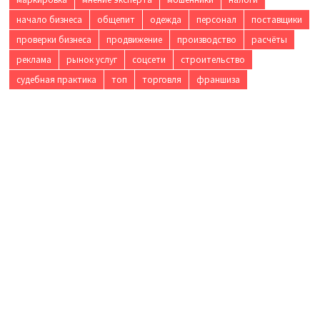
начало бизнеса
общепит
одежда
персонал
поставщики
проверки бизнеса
продвижение
производство
расчёты
реклама
рынок услуг
соцсети
строительство
судебная практика
топ
торговля
франшиза